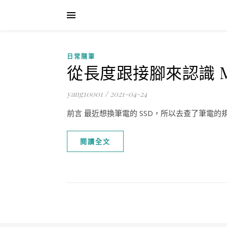
日常隨筆
從長度跟接腳來認識 M.
yang10001
/
2021-04-24
前言 最近想換筆電的 SSD，所以去查了筆電的規
閱讀全文