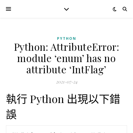
PYTHON
Python: AttributeError:
module ‘enum’ has no
attribute ‘IntFlag’
2021-07-24
執行 Python 出現以下錯
誤