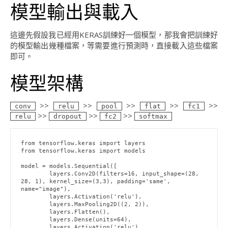
模型輸出與載入
這邊先假設我已經用KERAS訓練好一個模型，那我會把訓練好
的模型輸出幾種檔案，等需要進行預測時，直接載入這些檔案
即可。
模型架構
>>
>>
>>
>>
>>
conv
relu
pool
flat
fc1
>>
>>
>>
relu
dropout
fc2
softmax
from tensorflow.keras import layers

from tensorflow.keras import models

model = models.Sequential([

        layers.Conv2D(filters=16, input_shape=(28, 
28, 1), kernel_size=(3,3), padding='same', 
name="image"),

        layers.Activation('relu'),

        layers.MaxPooling2D((2, 2)),

        layers.Flatten(),

        layers.Dense(units=64),

        layers.Activation('relu'),
