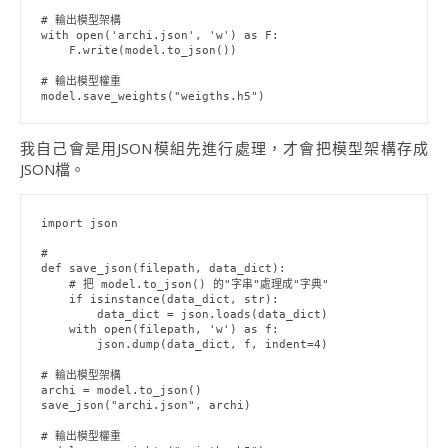
# 輸出模型架構

with open('archi.json', 'w') as F:

    F.write(model.to_json())

# 輸出模型權重

model.save_weights("weigths.h5")
我自己會是用JSON模組先進行處理，才會把模型架構存成
JSON檔。
import json

# 

def save_json(filepath, data_dict):

    # 把 model.to_json() 的"字串"處理成"字典"

    if isinstance(data_dict, str):

        data_dict = json.loads(data_dict)

    with open(filepath, 'w') as f:

        json.dump(data_dict, f, indent=4)

# 輸出模型架構

archi = model.to_json()

save_json("archi.json", archi)

# 輸出模型權重
