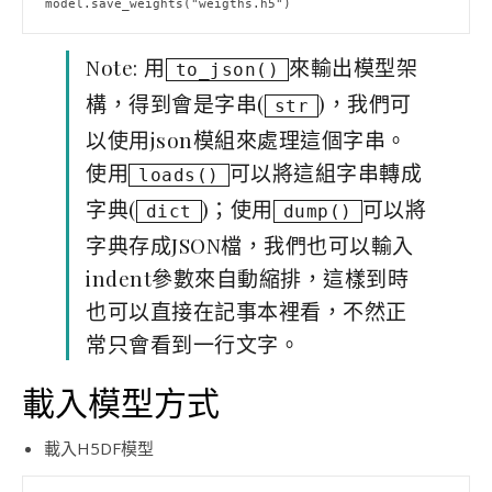
model.save_weights("weigths.h5")
Note: 用
來輸出模型架
to_json()
構，得到會是字串(
)，我們可
str
以使用json模組來處理這個字串。
使用
可以將這組字串轉成
loads()
字典(
)；使用
可以將
dict
dump()
字典存成JSON檔，我們也可以輸入
indent參數來自動縮排，這樣到時
也可以直接在記事本裡看，不然正
常只會看到一行文字。
載入模型方式
載入H5DF模型