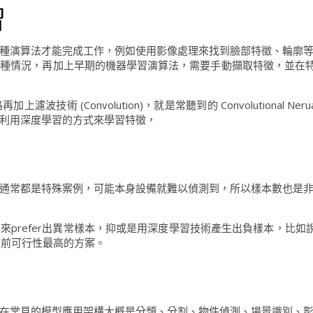
習
種演算法才能完成工作，例如使用影像處理來找到臉部特徵、輪廓
情況，再加上早期的機器學習演算法，需要手動擷取特徵，並在特定條件
 (Convolution)，就是常聽到的 Convolutional Neru
利用深度學習的方式來學習特徵，
通常都是特殊案例，可能本身設備就難以偵測到，所以樣本數也是
prefer出異常樣本，抑或是用深度學習技術產生出負樣本，比如說
目前可行性最高的方案。
在常見的模型應用架構大概是分類、分割、物件偵測、場景識別、