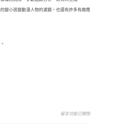
見的變小孩變動漫人物的濾鏡，也還有許多有趣應
力。
在〈深度學習：關於 AI 與機器視
留言功能已關閉